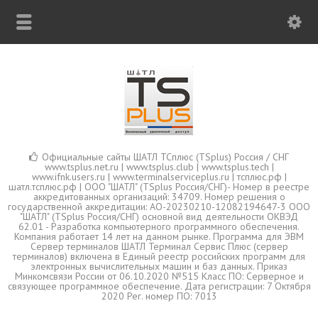
Официальные сайты ШАТЛ ТСплюс (TSplus) Россия / СНГ
www.tsplus.net.ru | www.tsplus.club | www.tsplus.tech |
www.ifnk.users.ru | www.terminalserviceplus.ru | тсплюс.рф |
шатл.тсплюс.рф | ООО "ШАТЛ" (TSplus Россия/СНГ)- Номер в реестре
аккредитованных организаций: 34709. Номер решения о
государственной аккредитации: АО-20230210-12082194647-3 ООО
"ШАТЛ" (TSplus Россия/СНГ) основной вид деятельности ОКВЭД
62.01 - Разработка компьютерного программного обеспечения.
Компания работает 14 лет на данном рынке. Программа для ЭВМ
Сервер терминалов ШАТЛ Терминал Сервис Плюс (сервер
терминалов) включена в Единый реестр российских программ для
электронных вычислительных машин и баз данных. Приказ
Минкомсвязи России от 06.10.2020 №515 Класс ПО: Серверное и
связующее программное обеспечение. Дата регистрации: 7 Октября
2020 Рег. номер ПО: 7013