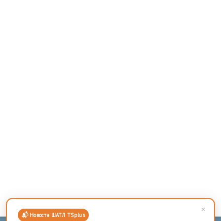
клиентского обслуживания с помощью специальной
формы
связи
или по телефону: +7 (846) 278-41-05 (отдел продаж)
×
📬 Новости ШАТЛ TSplus